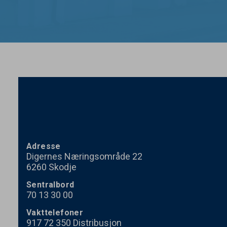
Adresse
Digernes Næringsområde 22
6260 Skodje
Sentralbord
70
13
30
00
Vakttelefoner
917
72
350
Distribusjon