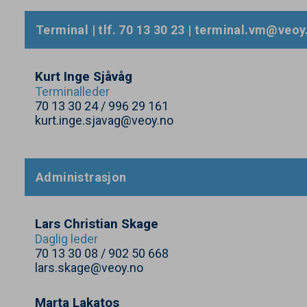
Terminal | tlf.
70
13
30
23
| terminal.​vm@​veoy.
Kurt Inge Sjåvåg
Terminalleder
70
13
30
24
/
996
29
161
kurt.inge.sjavag@veoy.no
Administrasjon
Lars Christian Skage
Daglig leder
70
13
30
08
/
902
50
668
lars.skage@veoy.no
Marta Lakatos