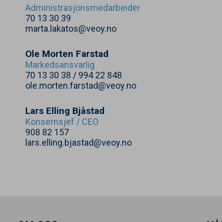
Administrasjonsmedarbeider
70
13
30
39
marta.lakatos@veoy.no
Ole Morten Farstad
Markedsansvarlig
70
13
30
38
/
994
22
848
ole.morten.farstad@veoy.no
Lars Elling Bjåstad
Konsernsjef /
CEO
908
82
157
lars.elling.bjastad@veoy.no