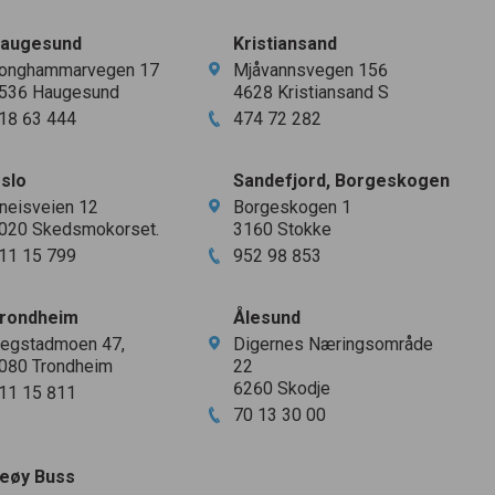
augesund
Kristiansand
onghammarvegen
17
Mjåvannsvegen
156
536
Haugesund
4628
Kristiansand S
18
63
444
474
72
282
slo
Sandefjord, Borgeskogen
neisveien
12
Borgeskogen
1
020
Skedsmokorset.
3160
Stokke
11
15
799
952
98
853
rondheim
Ålesund
egstadmoen
47
,
Digernes Næringsområde
080
Trondheim
22
6260
Skodje
11
15
811
70
13
30
00
eøy Buss