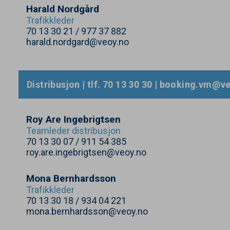
Harald Nordgård
Trafikkleder
70
13
30
21
/
977
37
882
harald.nordgard@veoy.no
Distribusjon | tlf.
70
13
30
30
| booking.​vm@​ve
Roy Are Ingebrigtsen
Teamleder distribusjon
70
13
30
07
/
911
54
385
roy.are.ingebrigtsen@veoy.no
Mona Bernhardsson
Trafikkleder
70
13
30
18
/
934
04
221
mona.bernhardsson@veoy.no