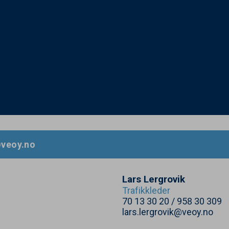
veoy.​no
Lars Lergrovik
Trafikkleder
70
13
30
20
/
958
30
309
lars.lergrovik@veoy.no