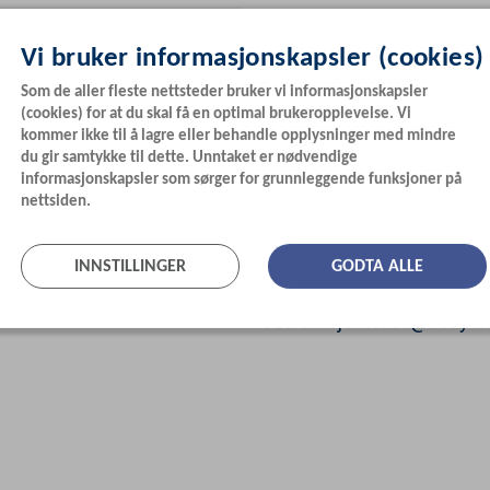
Vi bruker informasjonskapsler (cookies)
Som de aller fleste nettsteder bruker vi informasjonskapsler
(cookies) for at du skal få en optimal brukeropplevelse. Vi
kommer ikke til å lagre eller behandle opplysninger med mindre
du gir samtykke til dette. Unntaket er nødvendige
ooking.​vm@​veoy.​no
informasjonskapsler som sørger for grunnleggende funksjoner på
nettsiden.
Oddleif Bjørkevoll
INNSTILLINGER
GODTA ALLE
Trafikkleder
70
13
30
31
/
916
80
185
oddleif.bjorkevoll@veoy.n