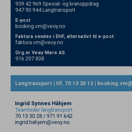
959
42
969
Spesial- og kranoppdrag
947
90
944
Langtransport
E-post
booking.vm@veoy.no
Faktura sendes i EHF, alternativt til e-post:
faktura.vm@veoy.no
Org​.nr Veøy Møre
AS
916
207
808
Langtransport | tlf.
70
13
30
13
| booking.​vm@​
Ingrid Synnes Håhjem
Teamleder langtransport
70
13
30
28
/
971
91
642
ingrid.hahjem@veoy.no