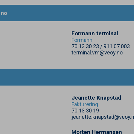
​no
Formann terminal
Formann
70
13
30
23
/
911
07
003
terminal.vm@veoy.no
Jeanette Knapstad
Fakturering
70
13
30
19
jeanette.knapstad@veoy.
Morten Hermansen