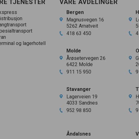
RE TJENESTER
VÅRE AVDELINGER
kspress
Bergen
H
istribusjon
Magnusvegen
16
L
angtransport
5262
Arnatveit
5
pesialtransport
418
63
450
4
ran
erminal og lagerhotell
Molde
O
Årøsetervegen
26
G
6422
Molde
2
911
15
950
9
Stavanger
T
Lagerveien
19
H
4033
Sandnes
7
952
98
850
9
Åndalsnes
V