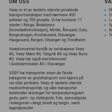
OM OSS
VÅ
Veøy er et av landets største privateide
E
transportselskaper med nærmere
450
D
enheter og
700
ansatte. Vi har kontorer
11
L
steder i Norge; Åndalsnes
S
(hovedadministrasjon), Molde, Ålesund, Oslo,
K
Borgeskogen, Kristiansand, Stavanger,
T
Haugesund, Bergen, Orkanger og Trondheim.
Veøykonsernet består av selskapene Veøy
AS
, Veøy Møre
AS
, Tangvik
AS
og Veøy Buss
AS
. Veøy har også eierinteresser
i Godsterminalen
AS
i Stavanger.
VEØY
har transporter innen de fleste
kategorier av godstransport som kjøres på
vei eller jernbane. Veøy er landets største
medisintransportør, og våre transporter
inneholder løsninger for temperaturregulert
gods, parti- og stykkgods, fisk, spesialgods
i kategorien «langt, bredt og tungt», samt
lagertjenester.