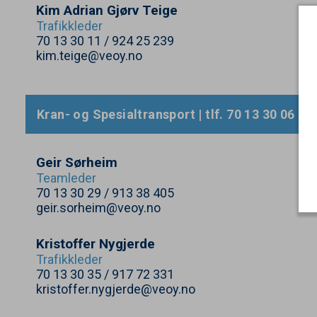
Kim Adrian Gjørv Teige
Trafikkleder
70
13
30
11
/
924
25
239
kim.teige@veoy.no
Kran- og Spesialtransport | tlf.
70
13
30
06
| b
Geir Sørheim
Teamleder
70
13
30
29
/
913
38
405
geir.sorheim@veoy.no
Kristoffer Nygjerde
Trafikkleder
70
13
30
35
/
917
72
331
kristoffer.nygjerde@veoy.no