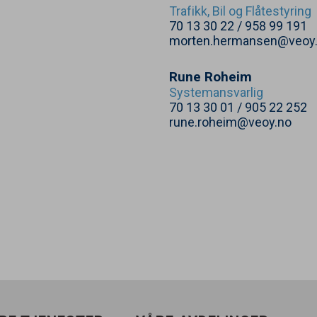
Trafikk, Bil og Flåtestyring
70
13
30
22
/
958
99
191
morten.hermansen@veoy
Rune Roheim
Systemansvarlig
70
13
30
01
/
905
22
252
rune.roheim@veoy.no