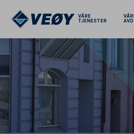
VÅRE
VÅR
TJENESTER
AVD