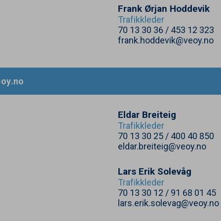
Frank Ørjan Hoddevik
Trafikkleder
70
13
30
36
/
453
12
323
frank.hoddevik@veoy.no
oy.​no
Eldar Breiteig
Trafikkleder
70
13
30
25
/
400
40
850
eldar.breiteig@veoy.no
Lars Erik Solevåg
Trafikkleder
70
13
30
12
/
91
68
01
45
lars.erik.solevag@veoy.no