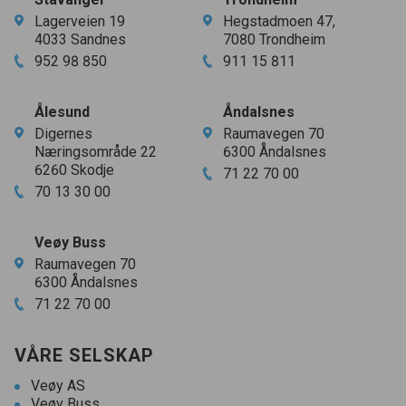
Lagerveien
19
Hegstadmoen
47
,
4033
Sandnes
7080
Trondheim
952
98
850
911
15
811
Ålesund
Åndalsnes
Digernes
Raumavegen
70
Næringsområde
22
6300
Åndalsnes
6260
Skodje
71
22
70
00
70
13
30
00
Veøy Buss
Raumavegen
70
6300
Åndalsnes
71
22
70
00
VÅRE SELSKAP
Veøy AS
Veøy Buss