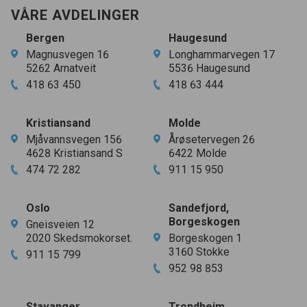
VÅRE AVDELINGER
Bergen
Haugesund
Magnusvegen
16
Longhammarvegen
17
5262
Arnatveit
5536
Haugesund
418
63
450
418
63
444
Kristiansand
Molde
Mjåvannsvegen
156
Årøsetervegen
26
4628
Kristiansand S
6422
Molde
474
72
282
911
15
950
Oslo
Sandefjord,
Borgeskogen
Gneisveien
12
2020
Skedsmokorset.
Borgeskogen
1
3160
Stokke
911
15
799
952
98
853
Stavanger
Trondheim