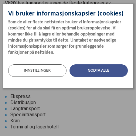
VEØY
har transporter innen de fleste kategorier av
godstransport som kjøres på vei eller jernbane. Veøy er
Vi bruker informasjonskapsler (cookies)
landets største medisintransportør, og våre transporter
inneholder løsninger for temperaturregulert gods, parti- og
Som de aller fleste nettsteder bruker vi informasjonskapsler
stykkgods, fisk, spesialgods i kategorien «langt, bredt og
(cookies) for at du skal få en optimal brukeropplevelse. Vi
tungt», samt lagertjenester.
kommer ikke til å lagre eller behandle opplysninger med
mindre du gir samtykke til dette. Unntaket er nødvendige
Organisasjonsnummer Veøy AS:
917
160
635
informasjonskapsler som sørger for grunnleggende
funksjoner på nettsiden.
Personvern og cookies
INNSTILLINGER
GODTA ALLE
VÅRE TJENESTER
Ekspress
Distribusjon
Langtransport
Spesialtransport
Kran
Terminal og lagerhotell