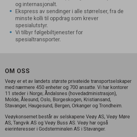
og internasjonalt.
Ekspress av sendinger i alle størrelser, fra de
minste kolli til oppdrag som krever
spesialutstyr.
Vi tilbyr følgebiltjenester for
spesialtransporter.
OM OSS
Veøy er et av landets største privateide transportselskaper
med nærmere
450
enheter og
700
ansatte. Vi har kontorer
11
steder i Norge; Åndalsnes (hovedadministrasjon),
Molde, Ålesund, Oslo, Borgeskogen, Kristiansand,
Stavanger, Haugesund, Bergen, Orkanger og Trondheim.
Veøykonsernet består av selskapene Veøy
AS
, Veøy Møre
AS
, Tangvik
AS
og Veøy Buss
AS
. Veøy har også
eierinteresser i Godsterminalen
AS
i Stavanger.