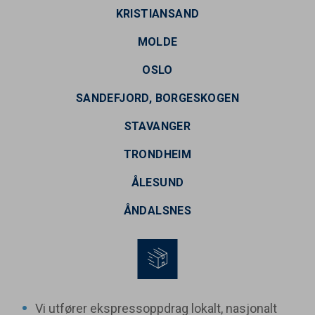
STAVANGER
KRISTIANSAND
TRONDHEIM
MOLDE
ÅLESUND
ÅNDALSNES
OSLO
VEØY BUSS
SANDEFJORD, BORGESKOGEN
STAVANGER
TRONDHEIM
ÅLESUND
ÅNDALSNES
Vi utfører ekspressoppdrag lokalt, nasjonalt