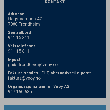
STAVANGER
KONTAKT
TRONDHEIM
Adresse
ÅLESUND
Hegstadmoen 47,
ÅNDALSNES
7080 Trondheim
VEØY BUSS
Sentralbord
911
15
811
Vakttelefoner
911
15
811
E-post
gods.trondheim@veoy.no
Faktura sendes i EHF, alternativt til e-post:
faktura@veoy.no
Organisasjonsnummer Veøy AS
917
160
635