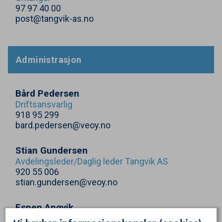
97
97
40
00
post@tangvik-as.no
Administrasjon
Bård Pedersen
Driftsansvarlig
918
95
299
bard.pedersen@veoy.no
Stian Gundersen
Avdelingsleder/​Daglig leder Tangvik
AS
920
55
006
stian.gundersen@veoy.no
Espen Angvik
Markedsdirektør