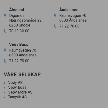
Ålesund
Åndalsnes
Digernes
Raumavegen
70
Næringsområde
22
6300
Åndalsnes
6260
Skodje
71
22
70
00
70
13
30
00
Veøy Buss
Raumavegen
70
6300
Åndalsnes
71
22
70
00
VÅRE SELSKAP
Veøy AS
Veøy Buss
Veøy Møre AS
Tangvik AS