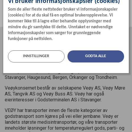
Vi bruker informasjonskapsler (cookies)
900
56
330
espen.angvik@veoy.no
Som de aller fleste nettsteder bruker vi informasjonskapsler
(cookies) for at du skal få en optimal brukeropplevelse. Vi
kommer ikke til å lagre eller behandle opplysninger med
mindre du gir samtykke til dette. Unntaket er nødvendige
informasjonskapsler som sørger for grunnleggende
funksjoner på nettsiden.
OM OSS
Veøy er et av landets største privateide transportselskaper
INNSTILLINGER
GODTA ALLE
med nærmere
450
enheter og
700
ansatte. Vi har kontorer
11
steder i Norge; Åndalsnes (hovedadministrasjon),
Molde, Ålesund, Oslo, Borgeskogen, Kristiansand,
Stavanger, Haugesund, Bergen, Orkanger og Trondheim.
Veøykonsernet består av selskapene Veøy
AS
, Veøy Møre
AS
, Tangvik
AS
og Veøy Buss
AS
. Veøy har også
eierinteresser i Godsterminalen
AS
i Stavanger.
VEØY
har transporter innen de fleste kategorier av
godstransport som kjøres på vei eller jernbane. Veøy er
landets største medisintransportør, og våre transporter
inneholder løsninger for temperaturregulert gods, parti- og