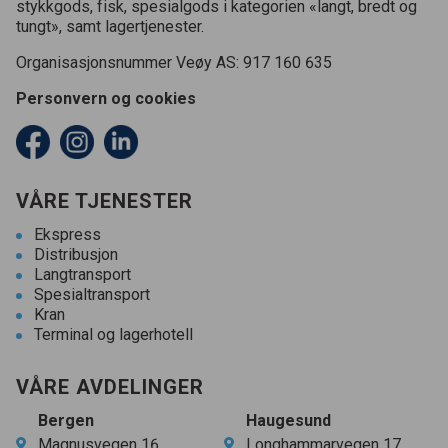
stykkgods, fisk, spesialgods i kategorien «langt, bredt og
tungt», samt lagertjenester.
Organisasjonsnummer Veøy AS:
917
160
635
Personvern og cookies
VÅRE TJENESTER
Ekspress
Distribusjon
Langtransport
Spesialtransport
Kran
Terminal og lagerhotell
VÅRE AVDELINGER
Bergen
Haugesund
Magnusvegen
16
Longhammarvegen
17