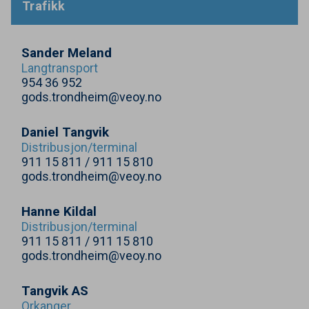
Trafikk
Sander Meland
Langtransport
954
36
952
gods.trondheim@veoy.no
Daniel Tangvik
Distribusjon/​terminal
911
15
811
/
911
15
810
gods.trondheim@veoy.no
Hanne Kildal
Distribusjon/​terminal
911
15
811
/
911
15
810
gods.trondheim@veoy.no
Tangvik
AS
Orkanger