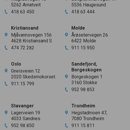
5262
Arnatveit
5536
Haugesund
418
63
450
418
63
444
Kristiansand
Molde
Mjåvannsvegen
156
Årøsetervegen
26
4628
Kristiansand S
6422
Molde
474
72
282
911
15
950
Oslo
Sandefjord,
Borgeskogen
Gneisveien
12
2020
Skedsmokorset.
Borgeskogen
1
3160
Stokke
911
15
799
952
98
853
Stavanger
Trondheim
Lagerveien
19
Hegstadmoen
47
,
4033
Sandnes
7080
Trondheim
952
98
850
911
15
811